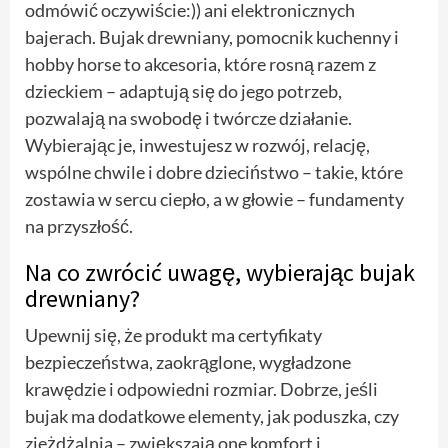
odmówić oczywiście:)) ani elektronicznych
bajerach. Bujak drewniany, pomocnik kuchenny i
hobby horse to akcesoria, które rosną razem z
dzieckiem – adaptują się do jego potrzeb,
pozwalają na swobodę i twórcze działanie.
Wybierając je, inwestujesz w rozwój, relację,
wspólne chwile i dobre dzieciństwo – takie, które
zostawia w sercu ciepło, a w głowie – fundamenty
na przyszłość.
Na co zwrócić uwagę, wybierając bujak
drewniany?
Upewnij się, że produkt ma certyfikaty
bezpieczeństwa, zaokrąglone, wygładzone
krawędzie i odpowiedni rozmiar. Dobrze, jeśli
bujak ma dodatkowe elementy, jak poduszka, czy
zjeżdżalnia – zwiększają one komfort i