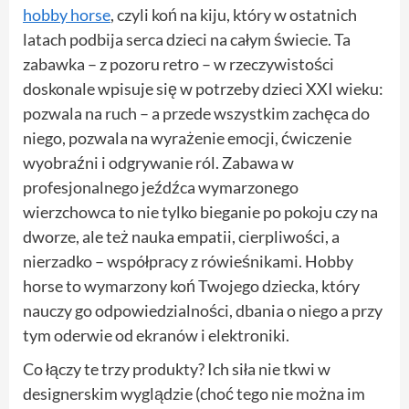
hobby horse
, czyli koń na kiju, który w ostatnich
latach podbija serca dzieci na całym świecie. Ta
zabawka – z pozoru retro – w rzeczywistości
doskonale wpisuje się w potrzeby dzieci XXI wieku:
pozwala na ruch – a przede wszystkim zachęca do
niego, pozwala na wyrażenie emocji, ćwiczenie
wyobraźni i odgrywanie ról. Zabawa w
profesjonalnego jeźdźca wymarzonego
wierzchowca to nie tylko bieganie po pokoju czy na
dworze, ale też nauka empatii, cierpliwości, a
nierzadko – współpracy z rówieśnikami. Hobby
horse to wymarzony koń Twojego dziecka, który
nauczy go odpowiedzialności, dbania o niego a przy
tym oderwie od ekranów i elektroniki.
Co łączy te trzy produkty? Ich siła nie tkwi w
designerskim wyglądzie (choć tego nie można im