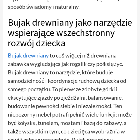
sposób świadomy i naturalny.
Bujak drewniany jako narzędzie
wspierające wszechstronny
rozwój dziecka
Bujak drewniany
to coś więcej niż drewniana
zabawka wyglądająca jak rogalik czy półksiężyc.
Bujak drewniany to narzędzie, które buduje
samodzielność i koordynacje ruchową dziecka od
samego początku. To pierwsze zdobyte górki i
ekscytujące zjazdy po zjeżdżalni, balansowanie,
budowanie pewności siebie i niezależności. Ten
niepozorny mebel potrafi pełnić wiele funkcji: może
być kołyską, tunelem, mostem i bazą do zabawy, a
także wszystkim tym, co dziecięca wyobraźnia w
chwili zabawy potrzebuje. Bujak drewniany