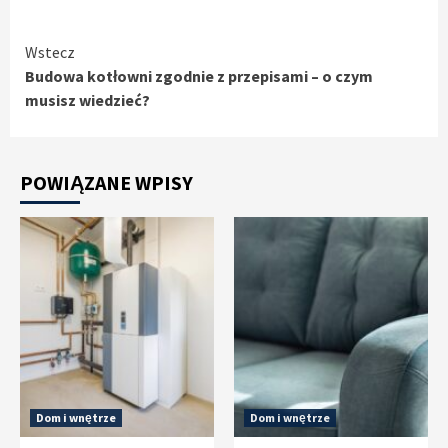
Czytaj
Wstecz
Budowa kotłowni zgodnie z przepisami – o czym
dalej
musisz wiedzieć?
POWIĄZANE WPISY
Dom i wnętrze
Dom i wnętrze