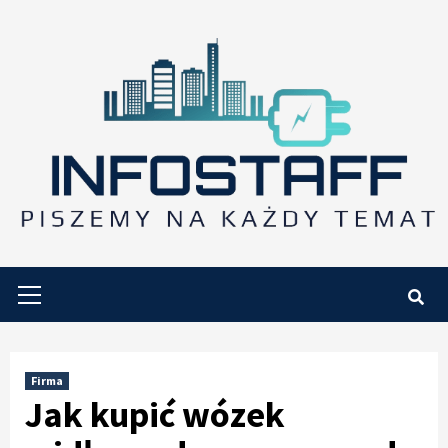
Skip
to
content
Primary
Menu
Firma
Jak kupić wózek